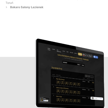
Toruń
Bokaro Salony Łazienek