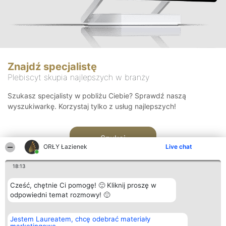
Znajdź specjalistę
Plebiscyt skupia najlepszych w branży
Szukasz specjalisty w pobliżu Ciebie? Sprawdź naszą
wyszukiwarkę. Korzystaj tylko z usług najlepszych!
Szukaj
ORŁY Łazienek
Live chat
18:13
Cześć, chętnie Ci pomogę! 🙂 Kliknij proszę w
odpowiedni temat rozmowy! 🙂
Organizator plebiscytu
Plebiscyt
Kontakt
Jestem Laureatem, chcę odebrać materiały
Bright Side Solutions sp. z o.
Laureaci
Kontakt