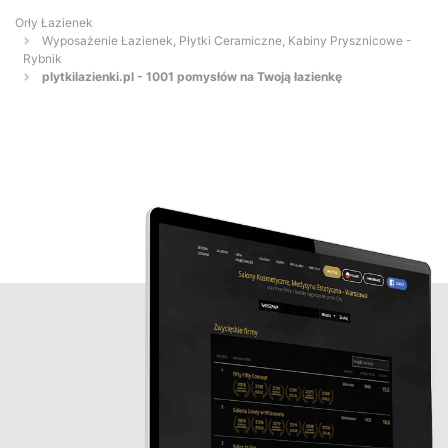
Orły Łazienek
Wyposażenie Łazienek, Płytki Ceramiczne, Kabiny Prysznicowe -
Rybnik
plytkilazienki.pl - 1001 pomysłów na Twoją łazienkę