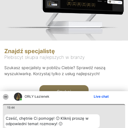
Znajdź specjalistę
Plebiscyt skupia najlepszych w branży
Szukasz specjalisty w pobliżu Ciebie? Sprawdź naszą
wyszukiwarkę. Korzystaj tylko z usług najlepszych!
Szukaj
ORŁY Łazienek
Live chat
15:44
Cześć, chętnie Ci pomogę! 🙂 Kliknij proszę w
odpowiedni temat rozmowy! 🙂