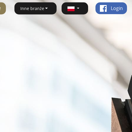
ę
Login
Inne branże