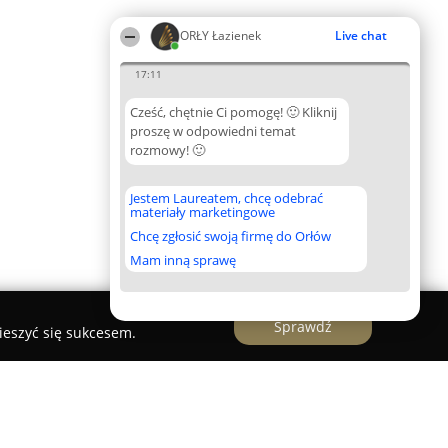
ORŁY Łazienek
Live chat
17:11
Cześć, chętnie Ci pomogę! 🙂 Kliknij
proszę w odpowiedni temat
rozmowy! 🙂
Jestem Laureatem, chcę odebrać
materiały marketingowe
Chcę zgłosić swoją firmę do Orłów
Mam inną sprawę
Sprawdź
ieszyć się sukcesem.