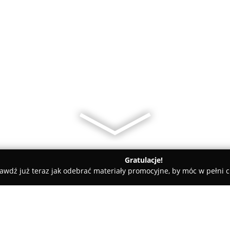
Gratulacje!
awdź już teraz jak odebrać materiały promocyjne, by móc w pełni c
miczne, Kabiny Prysznicowe - Gliwice
Komfort Łazienki