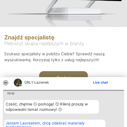
Znajdź specjalistę
Plebiscyt skupia najlepszych w branży
Szukasz specjalisty w pobliżu Ciebie? Sprawdź naszą
wyszukiwarkę. Korzystaj tylko z usług najlepszych!
Szukaj
ORŁY Łazienek
Live chat
19:42
Cześć, chętnie Ci pomogę! 🙂 Kliknij proszę w
odpowiedni temat rozmowy! 🙂
Organizator plebiscytu
Plebiscyt
Kontakt
Jestem Laureatem, chcę odebrać materiały
Bright Side Solutions sp. z o.
Laureaci
Kontakt