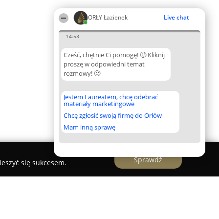
ORŁY Łazienek
Live chat
14:53
Cześć, chętnie Ci pomogę! 🙂 Kliknij
proszę w odpowiedni temat
rozmowy! 🙂
Jestem Laureatem, chcę odebrać
materiały marketingowe
Chcę zgłosić swoją firmę do Orłów
Mam inną sprawę
Sprawdź
ieszyć się sukcesem.
zów - Skład Budowlany