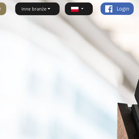
ę
Login
Inne branże