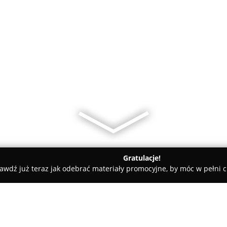
Gratulacje!
awdź już teraz jak odebrać materiały promocyjne, by móc w pełni c
amiczne, Kabiny Prysznicowe - Gorzów Wielkopolski
Bokaro Gor