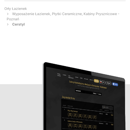
Orły Łazienek
Wyposażenie Łazienek, Płytki Ceramiczne, Kabiny Prysznicowe -
Poznań
Cerstyl