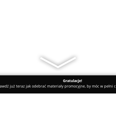
Gratulacje!
awdź już teraz jak odebrać materiały promocyjne, by móc w pełni c
amiczne, Kabiny Prysznicowe - Wodzisław Śląski
Salon wyposaż