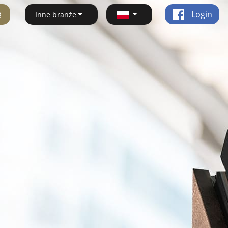
ę
Login
Inne branże