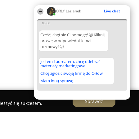
ORŁY Łazienek
Live chat
00:00
Cześć, chętnie Ci pomogę! 🙂 Kliknij
proszę w odpowiedni temat
rozmowy! 🙂
Jestem Laureatem, chcę odebrać
materiały marketingowe
Chcę zgłosić swoją firmę do Orłów
Mam inną sprawę
Sprawdź
ieszyć się sukcesem.
enia wnętrz Domek