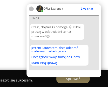
ORŁY Łazienek
Live chat
02:14
Cześć, chętnie Ci pomogę! 🙂 Kliknij
proszę w odpowiedni temat
rozmowy! 🙂
Jestem Laureatem, chcę odebrać
materiały marketingowe
Chcę zgłosić swoją firmę do Orłów
Mam inną sprawę
Sprawdź
ieszyć się sukcesem.
. Oddział Opole...