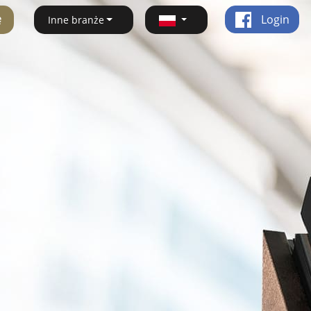
ę
Login
Inne branże