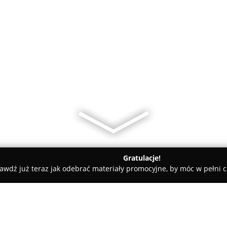
Gratulacje!
awdź już teraz jak odebrać materiały promocyjne, by móc w pełni c
amiczne, Kabiny Prysznicowe - Opole
Instalbud Janosz Sp. z o.o