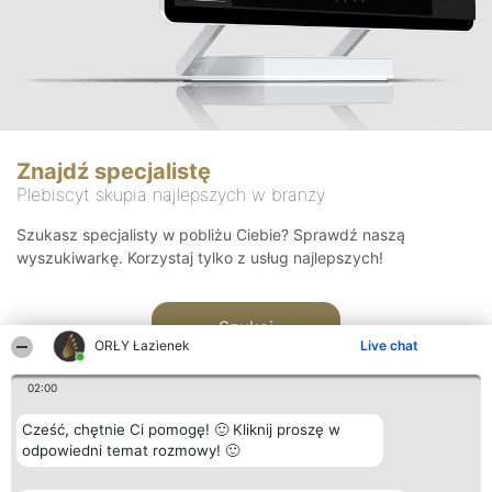
Znajdź specjalistę
Plebiscyt skupia najlepszych w branży
Szukasz specjalisty w pobliżu Ciebie? Sprawdź naszą
wyszukiwarkę. Korzystaj tylko z usług najlepszych!
Szukaj
ORŁY Łazienek
Live chat
02:00
Cześć, chętnie Ci pomogę! 🙂 Kliknij proszę w
odpowiedni temat rozmowy! 🙂
Organizator plebiscytu
Plebiscyt
Kontakt