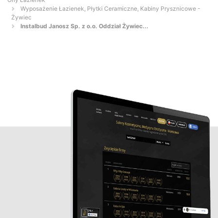
Wyposażenie Łazienek, Płytki Ceramiczne, Kabiny Prysznicowe -
Żywiec
Instalbud Janosz Sp. z o.o. Oddział Żywiec...