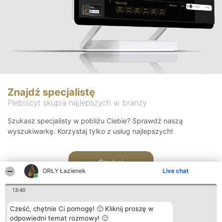
Znajdź specjalistę
Plebiscyt skupia najlepszych w branży
Szukasz specjalisty w pobliżu Ciebie? Sprawdź naszą
wyszukiwarkę. Korzystaj tylko z usług najlepszych!
Szukaj
ORŁY Łazienek
Live chat
13:40
Cześć, chętnie Ci pomogę! 🙂 Kliknij proszę w
odpowiedni temat rozmowy! 🙂