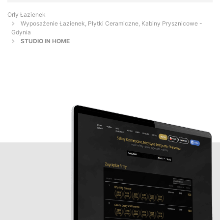
Orły Łazienek
Wyposażenie Łazienek, Płytki Ceramiczne, Kabiny Prysznicowe -
Gdynia
STUDIO IN HOME