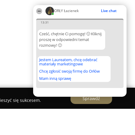
ORŁY Łazienek
Live chat
13:31
Cześć, chętnie Ci pomogę! 🙂 Kliknij
proszę w odpowiedni temat
rozmowy! 🙂
Jestem Laureatem, chcę odebrać
materiały marketingowe
Chcę zgłosić swoją firmę do Orłów
Mam inną sprawę
Sprawdź
ieszyć się sukcesem.
 OSMÓLSKI SP.JAWNA...