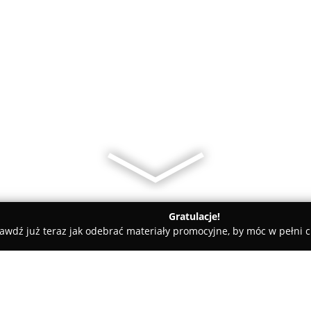
Gratulacje!
awdź już teraz jak odebrać materiały promocyjne, by móc w pełni c
miczne, Kabiny Prysznicowe - Biała Podlaska
TECHSAN MALESA,