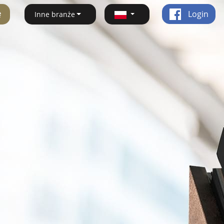
ę
Login
Inne branże