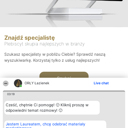
Znajdź specjalistę
Plebiscyt skupia najlepszych w branży
Szukasz specjalisty w pobliżu Ciebie? Sprawdź naszą
wyszukiwarkę. Korzystaj tylko z usług najlepszych!
Szukaj
ORŁY Łazienek
Live chat
03:19
Cześć, chętnie Ci pomogę! 🙂 Kliknij proszę w
odpowiedni temat rozmowy! 🙂
Organizator plebiscytu
Plebiscyt
Kontakt
Jestem Laureatem, chcę odebrać materiały
Bright Side Solutions sp. z o.
Laureaci
Kontakt