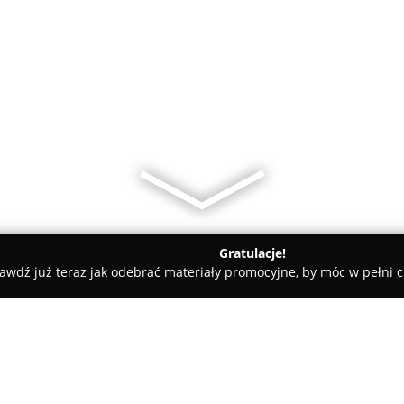
Gratulacje!
awdź już teraz jak odebrać materiały promocyjne, by móc w pełni c
amiczne, Kabiny Prysznicowe - Dębica
Łazienkovo - salon łazie