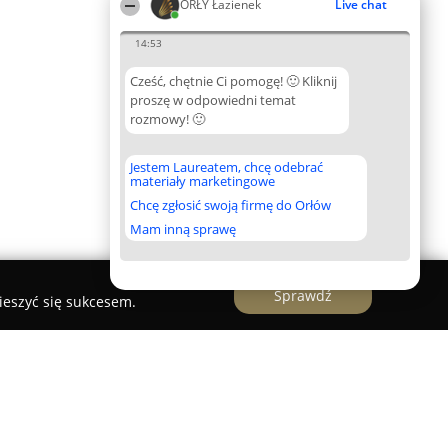
ORŁY Łazienek
Live chat
14:53
Cześć, chętnie Ci pomogę! 🙂 Kliknij
proszę w odpowiedni temat
rozmowy! 🙂
Jestem Laureatem, chcę odebrać
materiały marketingowe
Chcę zgłosić swoją firmę do Orłów
Mam inną sprawę
Sprawdź
ieszyć się sukcesem.
nek