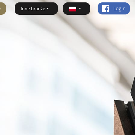
ę
Login
Inne branże