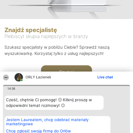
Znajdź specjalistę
Plebiscyt skupia najlepszych w branży
Szukasz specjalisty w pobliżu Ciebie? Sprawdź naszą
wyszukiwarkę. Korzystaj tylko z usług najlepszych!
Szukaj
ORŁY Łazienek
Live chat
14:36
Cześć, chętnie Ci pomogę! 🙂 Kliknij proszę w
odpowiedni temat rozmowy! 🙂
Organizator plebiscytu
Plebiscyt
Kontakt
Jestem Laureatem, chcę odebrać materiały
Bright Side Solutions sp. z o.
Laureaci
Kontakt
marketingowe
o. sp. k.
Lista
ul. Ruska 22
wszystkich
Chcę zgłosić swoją firmę do Orłów