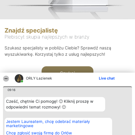
Znajdź specjalistę
Plebiscyt skupia najlepszych w branży
Szukasz specjalisty w pobliżu Ciebie? Sprawdź naszą
wyszukiwarkę. Korzystaj tylko z usług najlepszych!
Szukaj
ORŁY Łazienek
Live chat
09:16
Cześć, chętnie Ci pomogę! 🙂 Kliknij proszę w
odpowiedni temat rozmowy! 🙂
Organizator plebiscytu
Plebiscyt
Kontakt
Jestem Laureatem, chcę odebrać materiały
Bright Side Solutions sp. z o.
Laureaci
Kontakt
marketingowe
o. sp. k.
Lista
ul. Ruska 22
wszystkich
Chcę zgłosić swoją firmę do Orłów