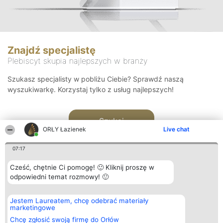
Znajdź specjalistę
Plebiscyt skupia najlepszych w branży
Szukasz specjalisty w pobliżu Ciebie? Sprawdź naszą
wyszukiwarkę. Korzystaj tylko z usług najlepszych!
Szukaj
ORŁY Łazienek
Live chat
07:17
Cześć, chętnie Ci pomogę! 🙂 Kliknij proszę w
odpowiedni temat rozmowy! 🙂
Organizator plebiscytu
Plebiscyt
Kontakt
Jestem Laureatem, chcę odebrać materiały
Bright Side Solutions sp. z o.
Laureaci
Kontakt
marketingowe
o. sp. k.
Lista
ul. Ruska 22
wszystkich
Chcę zgłosić swoją firmę do Orłów