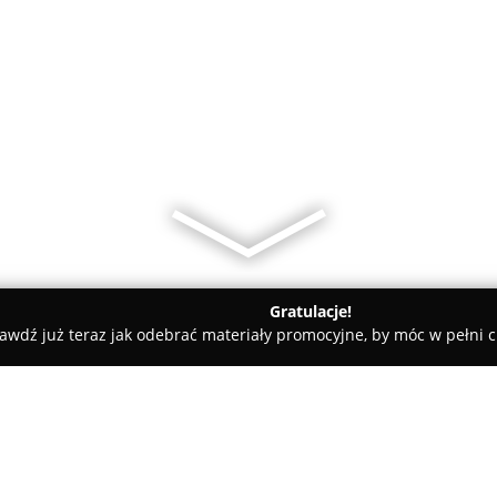
Gratulacje!
awdź już teraz jak odebrać materiały promocyjne, by móc w pełni c
miczne, Kabiny Prysznicowe - Słubice
Maxima Słubice. Projekto