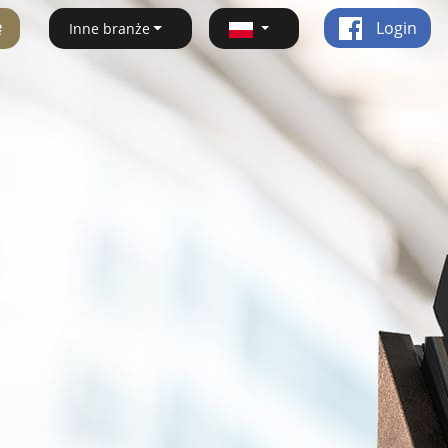
ę
Login
Inne branże