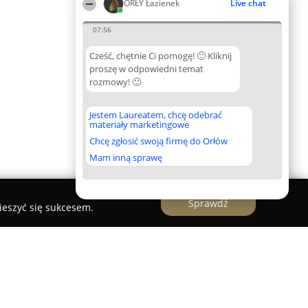
ORŁY Łazienek
Live chat
07:56
Cześć, chętnie Ci pomogę! 🙂 Kliknij
proszę w odpowiedni temat
rozmowy! 🙂
Jestem Laureatem, chcę odebrać
materiały marketingowe
Chcę zgłosić swoją firmę do Orłów
Mam inną sprawę
Sprawdź
ieszyć się sukcesem.
wanie i wyposażenie łazienek.