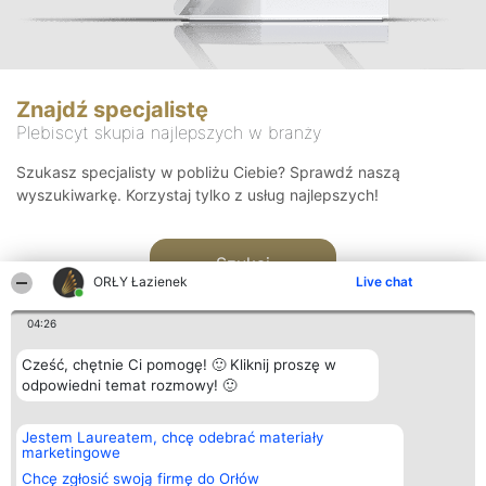
Znajdź specjalistę
Plebiscyt skupia najlepszych w branży
Szukasz specjalisty w pobliżu Ciebie? Sprawdź naszą
wyszukiwarkę. Korzystaj tylko z usług najlepszych!
Szukaj
ORŁY Łazienek
Live chat
04:26
Cześć, chętnie Ci pomogę! 🙂 Kliknij proszę w
odpowiedni temat rozmowy! 🙂
Organizator plebiscytu
Plebiscyt
Kontakt
Jestem Laureatem, chcę odebrać materiały
Bright Side Solutions sp. z o.
Laureaci
Kontakt
marketingowe
o. sp. k.
Lista
ul. Ruska 22
wszystkich
Chcę zgłosić swoją firmę do Orłów