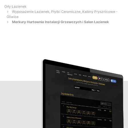
Orły Łazienek
Wyposażenie Łazienek, Płytki Ceramiczne, Kabiny Prysznicowe -
Gliwice
Merkury Hurtownia Instalacji Grzewczych i Salon Łazienek