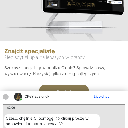
Znajdź specjalistę
Plebiscyt skupia najlepszych w branży
Szukasz specjalisty w pobliżu Ciebie? Sprawdź naszą
wyszukiwarkę. Korzystaj tylko z usług najlepszych!
Szukaj
ORŁY Łazienek
Live chat
02:06
Cześć, chętnie Ci pomogę! 🙂 Kliknij proszę w
odpowiedni temat rozmowy! 🙂