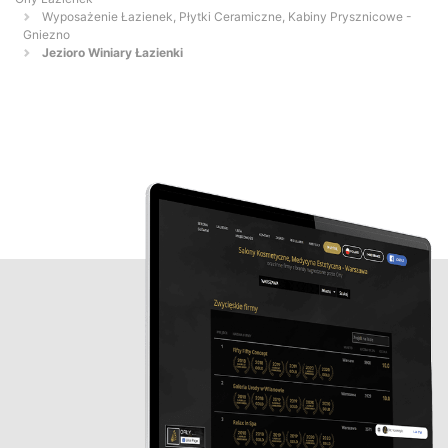
Wyposażenie Łazienek, Płytki Ceramiczne, Kabiny Prysznicowe -
Gniezno
Jezioro Winiary Łazienki