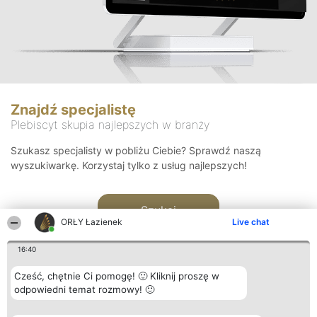
Znajdź specjalistę
Plebiscyt skupia najlepszych w branży
Szukasz specjalisty w pobliżu Ciebie? Sprawdź naszą
wyszukiwarkę. Korzystaj tylko z usług najlepszych!
Szukaj
ORŁY Łazienek
Live chat
16:40
Cześć, chętnie Ci pomogę! 🙂 Kliknij proszę w
odpowiedni temat rozmowy! 🙂
Organizator plebiscytu
Plebiscyt
Kontakt