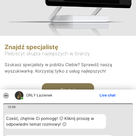
Znajdź specjalistę
Plebiscyt skupia najlepszych w branży
Szukasz specjalisty w pobliżu Ciebie? Sprawdź naszą
wyszukiwarkę. Korzystaj tylko z usług najlepszych!
Szukaj
ORŁY Łazienek
Live chat
13:59
Cześć, chętnie Ci pomogę! 🙂 Kliknij proszę w
odpowiedni temat rozmowy! 🙂
Organizator plebiscytu
Plebiscyt
Kontakt