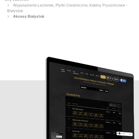
Wyposażenie Łazienek, Płytki Ceramiczne, Kabiny Prysznicowe -
Białystok
Akcess Białystok