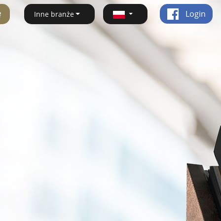
ę
Login
Inne branże