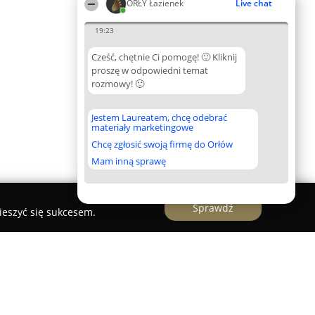
ORŁY Łazienek
Live chat
19:23
Cześć, chętnie Ci pomogę! 🙂 Kliknij
proszę w odpowiedni temat
rozmowy! 🙂
Jestem Laureatem, chcę odebrać
materiały marketingowe
Chcę zgłosić swoją firmę do Orłów
Mam inną sprawę
Sprawdź
ieszyć się sukcesem.
ry Sanitarnej