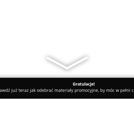
Gratulacje!
awdź już teraz jak odebrać materiały promocyjne, by móc w pełni c
amiczne, Kabiny Prysznicowe - Szczecin
Ana - Hurtownia Armatu