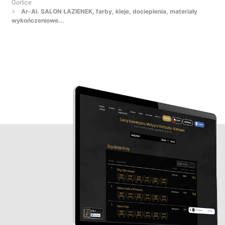
Gorlice
Ar-Al. SALON ŁAZIENEK, farby, kleje, docieplenia, materiały
wykończeniowe...