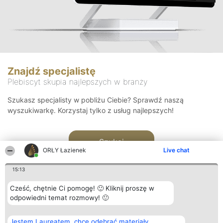
Znajdź specjalistę
Plebiscyt skupia najlepszych w branży
Szukasz specjalisty w pobliżu Ciebie? Sprawdź naszą
wyszukiwarkę. Korzystaj tylko z usług najlepszych!
Szukaj
ORŁY Łazienek
Live chat
15:13
Cześć, chętnie Ci pomogę! 🙂 Kliknij proszę w
odpowiedni temat rozmowy! 🙂
Organizator plebiscytu
Plebiscyt
Kontakt
Jestem Laureatem, chcę odebrać materiały
Bright Side Solutions sp. z o.
Laureaci
Kontakt