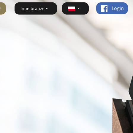
ę
Login
Inne branże