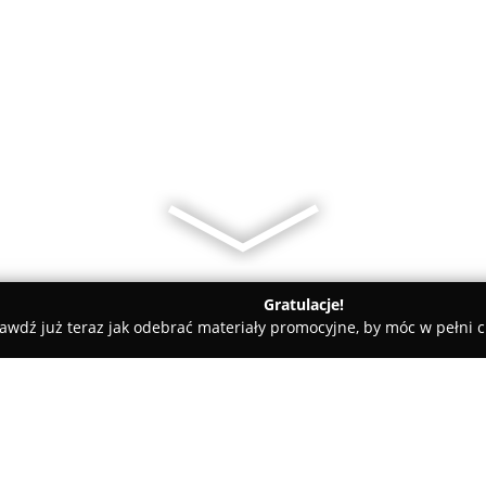
Gratulacje!
awdź już teraz jak odebrać materiały promocyjne, by móc w pełni c
amiczne, Kabiny Prysznicowe - Skawina
Art-Bud Artur Wrzoszcz