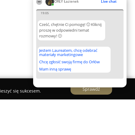
ORŁY Łazienek
Live chat
19:05
Cześć, chętnie Ci pomogę! 🙂 Kliknij
proszę w odpowiedni temat
rozmowy! 🙂
Jestem Laureatem, chcę odebrać
materiały marketingowe
Chcę zgłosić swoją firmę do Orłów
Mam inną sprawę
Sprawdź
ieszyć się sukcesem.
yk