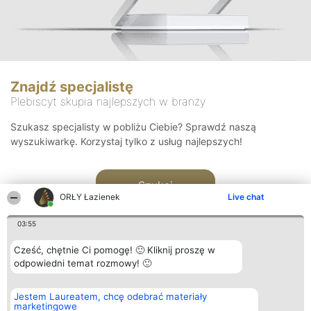
Znajdź specjalistę
Plebiscyt skupia najlepszych w branży
Szukasz specjalisty w pobliżu Ciebie? Sprawdź naszą
wyszukiwarkę. Korzystaj tylko z usług najlepszych!
Szukaj
ORŁY Łazienek
Live chat
03:55
Cześć, chętnie Ci pomogę! 🙂 Kliknij proszę w
odpowiedni temat rozmowy! 🙂
Organizator plebiscytu
Plebiscyt
Kontakt
Jestem Laureatem, chcę odebrać materiały
Bright Side Solutions sp. z o.
Laureaci
Kontakt
marketingowe
o. sp. k.
Lista