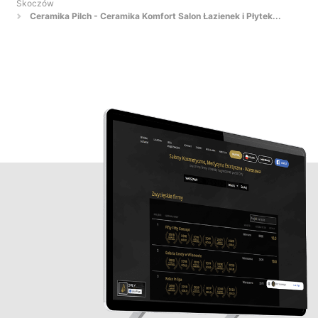
Skoczów
Ceramika Pilch - Ceramika Komfort Salon Łazienek i Płytek...