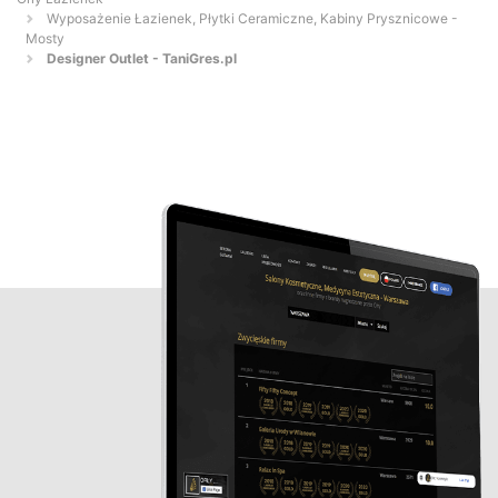
Wyposażenie Łazienek, Płytki Ceramiczne, Kabiny Prysznicowe -
Mosty
Designer Outlet - TaniGres.pl