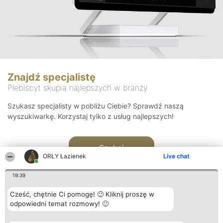
Znajdź specjalistę
Plebiscyt skupia najlepszych w branży
Szukasz specjalisty w pobliżu Ciebie? Sprawdź naszą
wyszukiwarkę. Korzystaj tylko z usług najlepszych!
Szukaj
ORŁY Łazienek
Live chat
19:39
Cześć, chętnie Ci pomogę! 🙂 Kliknij proszę w
odpowiedni temat rozmowy! 🙂
Organizator plebiscytu
Plebiscyt
Kontakt