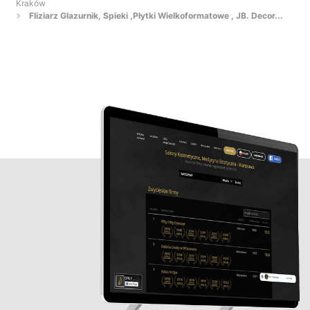
Kraków
Fliziarz Glazurnik, Spieki ,Płytki Wielkoformatowe , JB. Decor...