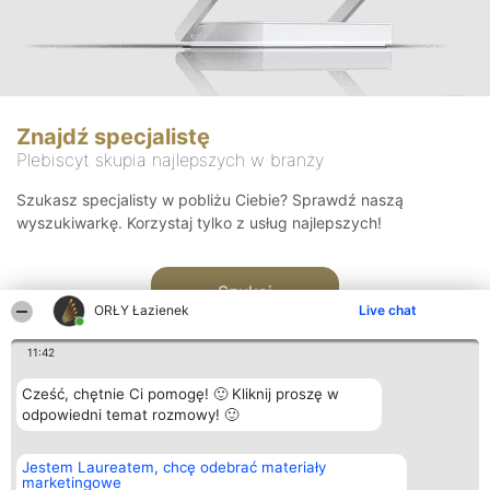
Znajdź specjalistę
Plebiscyt skupia najlepszych w branży
Szukasz specjalisty w pobliżu Ciebie? Sprawdź naszą
wyszukiwarkę. Korzystaj tylko z usług najlepszych!
Szukaj
ORŁY Łazienek
Live chat
11:42
Cześć, chętnie Ci pomogę! 🙂 Kliknij proszę w
odpowiedni temat rozmowy! 🙂
Organizator plebiscytu
Plebiscyt
Kontakt
Jestem Laureatem, chcę odebrać materiały
Bright Side Solutions sp. z o.
Laureaci
Kontakt
marketingowe
o. sp. k.
Lista