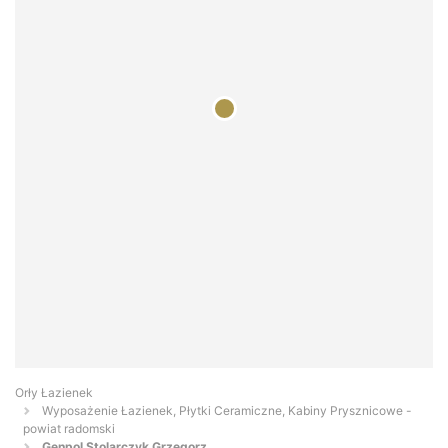
Orły Łazienek
Wyposażenie Łazienek, Płytki Ceramiczne, Kabiny Prysznicowe -
powiat radomski
Genpol Stolarczyk Grzegorz...