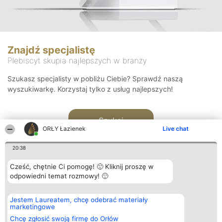
Znajdź specjalistę
Plebiscyt skupia najlepszych w branży
Szukasz specjalisty w pobliżu Ciebie? Sprawdź naszą
wyszukiwarkę. Korzystaj tylko z usług najlepszych!
Szukaj
ORŁY Łazienek
Live chat
20:38
Cześć, chętnie Ci pomogę! 🙂 Kliknij proszę w
odpowiedni temat rozmowy! 🙂
Organizator plebiscytu
Plebiscyt
Kontakt
Jestem Laureatem, chcę odebrać materiały
Bright Side Solutions sp. z o.
Laureaci
Kontakt
marketingowe
o. sp. k.
Lista
ul. Ruska 22
wszystkich
Chcę zgłosić swoją firmę do Orłów