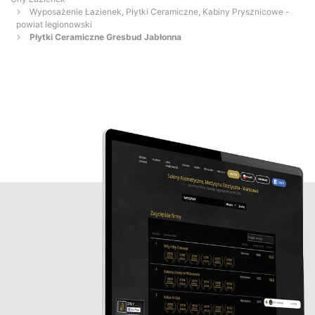
Wyposażenie Łazienek, Płytki Ceramiczne, Kabiny Prysznicowe -
powiat legionowski
Płytki Ceramiczne Gresbud Jabłonna