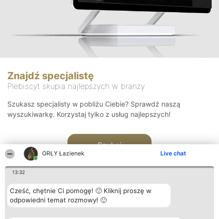
Znajdź specjalistę
Plebiscyt skupia najlepszych w branży
Szukasz specjalisty w pobliżu Ciebie? Sprawdź naszą
wyszukiwarkę. Korzystaj tylko z usług najlepszych!
Szukaj
ORŁY Łazienek
Live chat
13:32
Cześć, chętnie Ci pomogę! 🙂 Kliknij proszę w
odpowiedni temat rozmowy! 🙂
Organizator plebiscytu
Plebiscyt
Kontakt