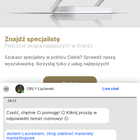
Znajdź specjalistę
Plebiscyt skupia najlepszych w branży
Szukasz specjalisty w pobliżu Ciebie? Sprawdź naszą
wyszukiwarkę. Korzystaj tylko z usług najlepszych!
Szukaj
ORŁY Łazienek
Live chat
08:23
Cześć, chętnie Ci pomogę! 🙂 Kliknij proszę w
odpowiedni temat rozmowy! 🙂
Organizator plebiscytu
Plebiscyt
Kontakt
Jestem Laureatem, chcę odebrać materiały
Bright Side Solutions sp. z o.
Laureaci
Kontakt
marketingowe
o. sp. k.
Lista