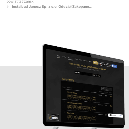
powiat tatrzański
Instalbud Janosz Sp. z o.o. Oddział Zakopane...