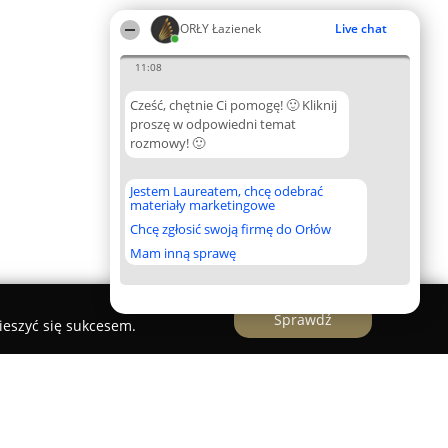
ORŁY Łazienek
Live chat
11:08
Cześć, chętnie Ci pomogę! 🙂 Kliknij
proszę w odpowiedni temat
rozmowy! 🙂
Jestem Laureatem, chcę odebrać
materiały marketingowe
Chcę zgłosić swoją firmę do Orłów
Mam inną sprawę
Sprawdź
ieszyć się sukcesem.
nele Podłogi Łazienki w Super Cenie...