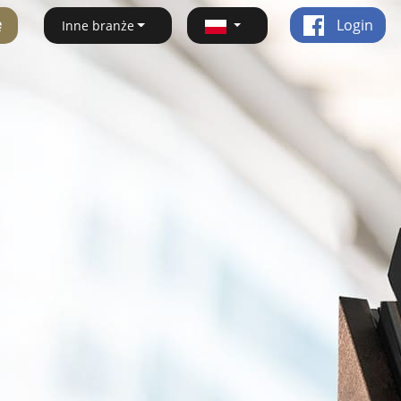
ę
Login
Inne branże