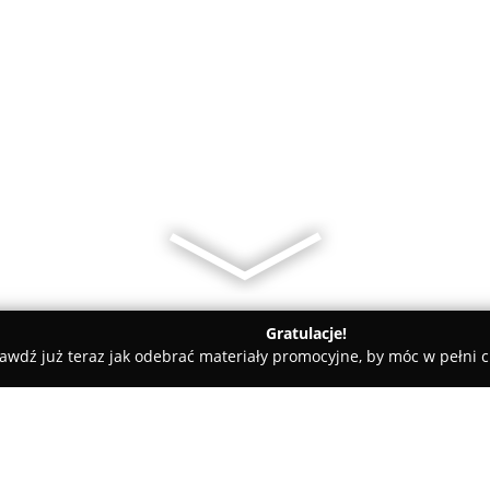
Gratulacje!
awdź już teraz jak odebrać materiały promocyjne, by móc w pełni c
amiczne, Kabiny Prysznicowe - Łódź
OUTLET NEXTERIO. Płytki Pa