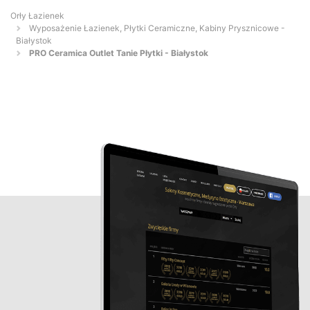
Orły Łazienek
Wyposażenie Łazienek, Płytki Ceramiczne, Kabiny Prysznicowe -
Białystok
PRO Ceramica Outlet Tanie Płytki - Białystok