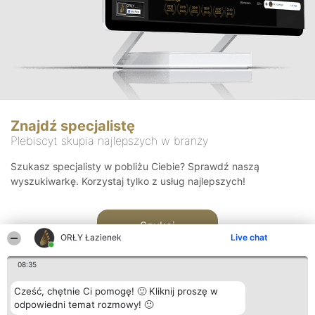
Znajdź specjalistę
Plebiscyt skupia najlepszych w branży
Szukasz specjalisty w pobliżu Ciebie? Sprawdź naszą
wyszukiwarkę. Korzystaj tylko z usług najlepszych!
Szukaj
ORŁY Łazienek
Live chat
08:35
Cześć, chętnie Ci pomogę! 🙂 Kliknij proszę w
odpowiedni temat rozmowy! 🙂