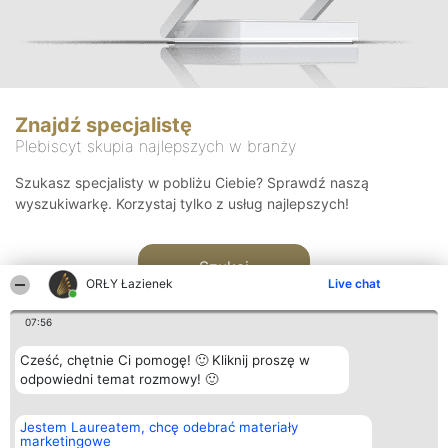
Znajdź specjalistę
Plebiscyt skupia najlepszych w branży
Szukasz specjalisty w pobliżu Ciebie? Sprawdź naszą
wyszukiwarkę. Korzystaj tylko z usług najlepszych!
Szukaj
ORŁY Łazienek
Live chat
07:56
Cześć, chętnie Ci pomogę! 🙂 Kliknij proszę w
odpowiedni temat rozmowy! 🙂
Organizator plebiscytu
Plebiscyt
Kontakt
Jestem Laureatem, chcę odebrać materiały
Bright Side Solutions sp. z o.
Laureaci
Kontakt
marketingowe
o. sp. k.
Lista