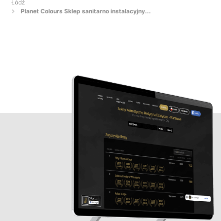
Łódź
Planet Colours Sklep sanitarno instalacyjny...