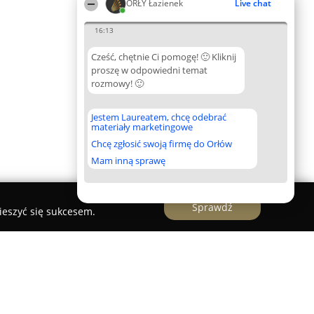
ORŁY Łazienek
Live chat
16:13
Cześć, chętnie Ci pomogę! 🙂 Kliknij
proszę w odpowiedni temat
rozmowy! 🙂
Jestem Laureatem, chcę odebrać
materiały marketingowe
Chcę zgłosić swoją firmę do Orłów
Mam inną sprawę
Sprawdź
ieszyć się sukcesem.