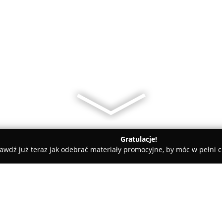
Gratulacje!
awdź już teraz jak odebrać materiały promocyjne, by móc w pełni c
amiczne, Kabiny Prysznicowe - Swarzędz
Pomyslowalazienka.pl