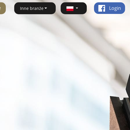
ę
Login
Inne branże