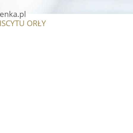
enka.pl
ISCYTU ORŁY