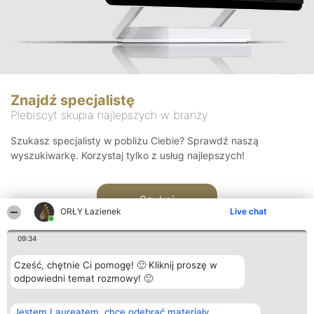
Znajdź specjalistę
Plebiscyt skupia najlepszych w branży
Szukasz specjalisty w pobliżu Ciebie? Sprawdź naszą
wyszukiwarkę. Korzystaj tylko z usług najlepszych!
Szukaj
ORŁY Łazienek
Live chat
09:34
Cześć, chętnie Ci pomogę! 🙂 Kliknij proszę w
odpowiedni temat rozmowy! 🙂
Organizator plebiscytu
Plebiscyt
Kontakt
Jestem Laureatem, chcę odebrać materiały
Bright Side Solutions sp. z o.
Laureaci
Kontakt