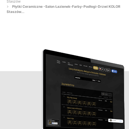
Staszów
Płytki Ceramiczne -Salon Łazienek-Farby-Podłogi-Drzwi KOLOR
Staszów...