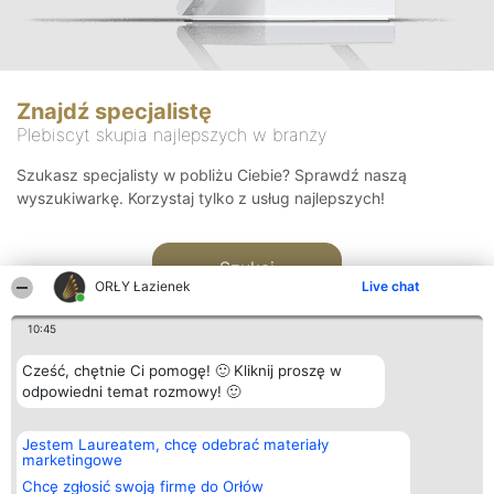
Znajdź specjalistę
Plebiscyt skupia najlepszych w branży
Szukasz specjalisty w pobliżu Ciebie? Sprawdź naszą
wyszukiwarkę. Korzystaj tylko z usług najlepszych!
Szukaj
ORŁY Łazienek
Live chat
10:45
Cześć, chętnie Ci pomogę! 🙂 Kliknij proszę w
odpowiedni temat rozmowy! 🙂
Organizator plebiscytu
Plebiscyt
Kontakt
Jestem Laureatem, chcę odebrać materiały
Bright Side Solutions sp. z o.
Laureaci
Kontakt
marketingowe
o. sp. k.
Lista
ul. Ruska 22
wszystkich
Chcę zgłosić swoją firmę do Orłów