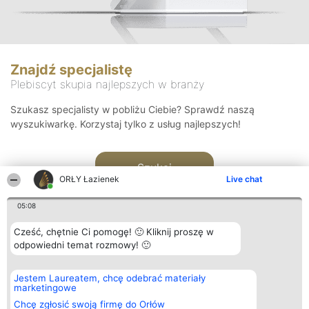
Znajdź specjalistę
Plebiscyt skupia najlepszych w branży
Szukasz specjalisty w pobliżu Ciebie? Sprawdź naszą
wyszukiwarkę. Korzystaj tylko z usług najlepszych!
Szukaj
ORŁY Łazienek
Live chat
05:08
Cześć, chętnie Ci pomogę! 🙂 Kliknij proszę w
odpowiedni temat rozmowy! 🙂
Organizator plebiscytu
Plebiscyt
Kontakt
Jestem Laureatem, chcę odebrać materiały
Bright Side Solutions sp. z o.
Laureaci
Kontakt
marketingowe
o. sp. k.
Lista
ul. Ruska 22
wszystkich
Chcę zgłosić swoją firmę do Orłów