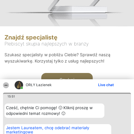
Znajdź specjalistę
Plebiscyt skupia najlepszych w branży
Szukasz specjalisty w pobliżu Ciebie? Sprawdź naszą
wyszukiwarkę. Korzystaj tylko z usług najlepszych!
Szukaj
ORŁY Łazienek
Live chat
15:51
Cześć, chętnie Ci pomogę! 🙂 Kliknij proszę w
odpowiedni temat rozmowy! 🙂
Organizator plebiscytu
Plebiscyt
Kontakt
Jestem Laureatem, chcę odebrać materiały
Bright Side Solutions sp. z o.
Laureaci
Kontakt
marketingowe
o. sp. k.
Lista