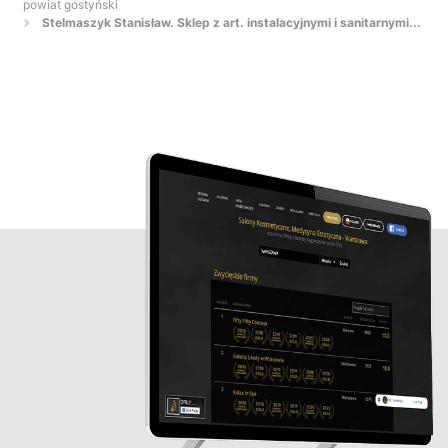
powiat gostyński
Stelmaszyk Stanisław. Sklep z art. instalacyjnymi i sanitarnymi...