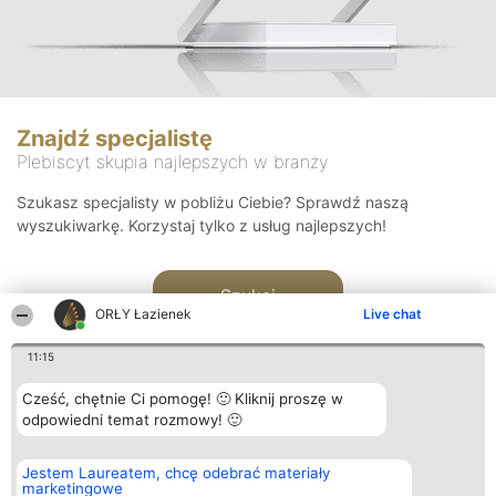
Znajdź specjalistę
Plebiscyt skupia najlepszych w branży
Szukasz specjalisty w pobliżu Ciebie? Sprawdź naszą
wyszukiwarkę. Korzystaj tylko z usług najlepszych!
Szukaj
ORŁY Łazienek
Live chat
11:15
Cześć, chętnie Ci pomogę! 🙂 Kliknij proszę w
odpowiedni temat rozmowy! 🙂
Organizator plebiscytu
Plebiscyt
Kontakt
Jestem Laureatem, chcę odebrać materiały
Bright Side Solutions sp. z o.
Laureaci
Kontakt
marketingowe
o. sp. k.
Lista