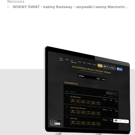
Warszawa
WODNY ŚWIAT - kabiny Radaway - umywalki i wanny Marmorin...