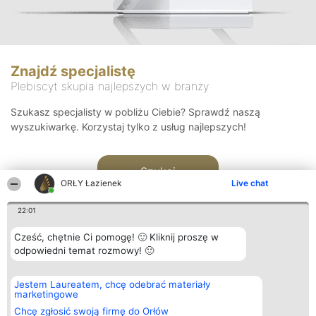
Znajdź specjalistę
Plebiscyt skupia najlepszych w branży
Szukasz specjalisty w pobliżu Ciebie? Sprawdź naszą
wyszukiwarkę. Korzystaj tylko z usług najlepszych!
Szukaj
ORŁY Łazienek
Live chat
22:01
Cześć, chętnie Ci pomogę! 🙂 Kliknij proszę w
odpowiedni temat rozmowy! 🙂
Organizator plebiscytu
Plebiscyt
Kontakt
Jestem Laureatem, chcę odebrać materiały
Bright Side Solutions sp. z o.
Laureaci
Kontakt
marketingowe
o. sp. k.
Lista
ul. Ruska 22
wszystkich
Chcę zgłosić swoją firmę do Orłów