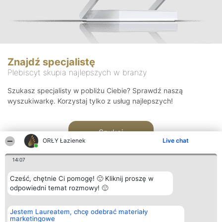
Znajdź specjalistę
Plebiscyt skupia najlepszych w branży
Szukasz specjalisty w pobliżu Ciebie? Sprawdź naszą
wyszukiwarkę. Korzystaj tylko z usług najlepszych!
Szukaj
ORŁY Łazienek
Live chat
14:07
Cześć, chętnie Ci pomogę! 🙂 Kliknij proszę w
odpowiedni temat rozmowy! 🙂
Organizator plebiscytu
Plebiscyt
Kontakt
Jestem Laureatem, chcę odebrać materiały
Bright Side Solutions sp. z o.
Laureaci
Kontakt
marketingowe
o. sp. k.
Lista