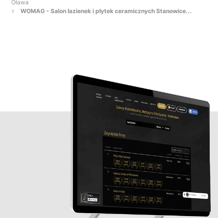
Oława
WOMAG - Salon łazienek i płytek ceramicznych Stanowice...