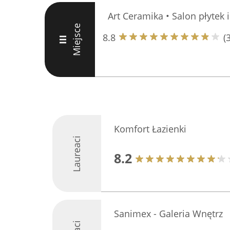
Art Ceramika • Salon płytek i
Miejsce
8.8
(
III
Komfort Łazienki
Laureaci
8.2
Sanimex - Galeria Wnętrz