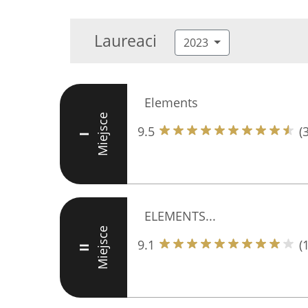
Laureaci
2023
Elements
Miejsce
9.5
(
I
ELEMENTS...
Miejsce
9.1
(
II