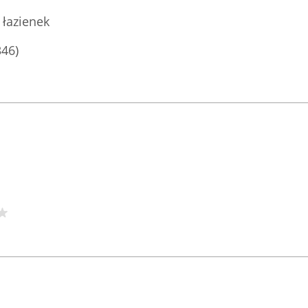
 łazienek
346)