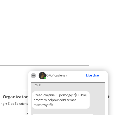
ORŁY Łazienek
Live chat
03:51
Cześć, chętnie Ci pomogę! 🙂 Kliknij
Organizator plebiscytu
Plebiscyt
Kontakt
proszę w odpowiedni temat
right Side Solutions sp. z o. o. sp. k.
Laureaci
rozmowy! 🙂
Kontakt
ul. Ruska 22
Lista
Wrocław 50-079
wszystkich