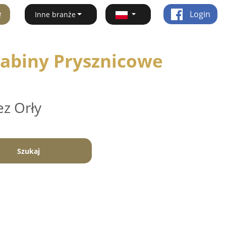
ę
Login
Inne branże
Kabiny Prysznicowe
ez Orły
Szukaj