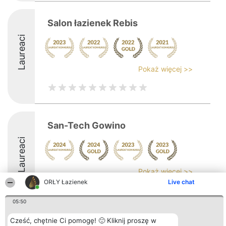
Salon łazienek Rebis
Laureaci
Pokaż więcej >>
San-Tech Gowino
Laureaci
Pokaż więcej >>
ORŁY Łazienek
Live chat
9.4
05:50
Cześć, chętnie Ci pomogę! 🙂 Kliknij proszę w