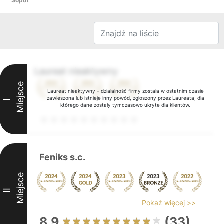
Sopot
Laureat nieaktywny
Miejsce
Laureat nieaktywny - działalność firmy została w ostatnim czasie
zawieszona lub istnieje inny powód, zgłoszony przez Laureata, dla
I
którego dane zostały tymczasowo ukryte dla klientów.
Feniks s.c.
Miejsce
II
Pokaż więcej >>
8.9
(33)