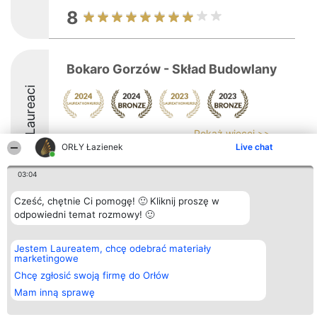
8
Bokaro Gorzów - Skład Budowlany
Laureaci
Pokaż więcej >>
ORŁY Łazienek
Live chat
8.6
03:04
Cześć, chętnie Ci pomogę! 🙂 Kliknij proszę w
Organizator plebiscytu
Plebiscyt
Kontakt
odpowiedni temat rozmowy! 🙂
Bright Side Solutions sp. z o.
Laureaci
Kontakt
o. sp. k.
Lista
ul. Ruska 22
wszystkich
Jestem Laureatem, chcę odebrać materiały
Wrocław 50-079
Laureatów
marketingowe
KRS 0000749100 | Regon
Zasady
381313360 | NIP 8943132676
Chcę zgłosić swoją firmę do Orłów
Regulamin
+48 508 492 400
Polityka
Mam inną sprawę
Prywatności