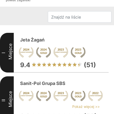
powiat żagański
Jeta Żagań
Miejsce
I
9.4
(51)
Sanit-Pol Grupa SBS
Miejsce
II
Pokaż więcej >>