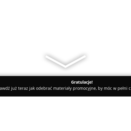
Gratulacje!
awdź już teraz jak odebrać materiały promocyjne, by móc w pełni c
amiczne, Kabiny Prysznicowe - Bolesław
Łazienkarium.pl