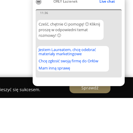
ORŁY Łazienek
Live chat
11:36
Cześć, chętnie Ci pomogę! 🙂 Kliknij
proszę w odpowiedni temat
rozmowy! 🙂
Jestem Laureatem, chcę odebrać
materiały marketingowe
Chcę zgłosić swoją firmę do Orłów
Mam inną sprawę
Sprawdź
ieszyć się sukcesem.