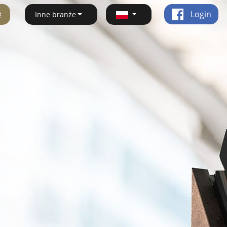
ę
Login
Inne branże