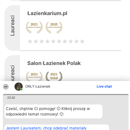
Łazienkarium.pl
Laureaci
Salon Łazienek Polak
Laureaci
ORŁY Łazienek
Live chat
23:32
Cześć, chętnie Ci pomogę! 🙂 Kliknij proszę w
Organizator plebiscytu
Plebiscyt
Kontakt
odpowiedni temat rozmowy! 🙂
Bright Side Solutions sp. z o.
Laureaci
Kontakt
o. sp. k.
Lista
ul. Ruska 22
wszystkich
Jestem Laureatem, chcę odebrać materiały
Wrocław 50-079
Laureatów