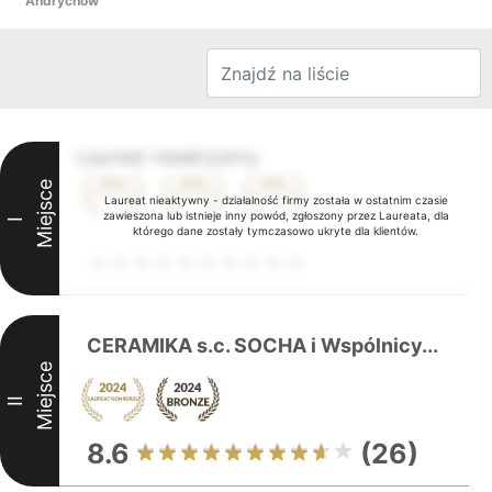
Andrychów
Laureat nieaktywny
Miejsce
Laureat nieaktywny - działalność firmy została w ostatnim czasie
zawieszona lub istnieje inny powód, zgłoszony przez Laureata, dla
I
którego dane zostały tymczasowo ukryte dla klientów.
CERAMIKA s.c. SOCHA i Wspólnicy...
Miejsce
II
8.6
(26)