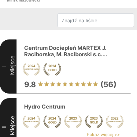
Mińsk Mazowiecki
Centrum Dociepleń MARTEX J.
Raciborska, M. Raciborski s.c....
Miejsce
I
9.8
(56)
Hydro Centrum
Miejsce
II
Pokaż więcej >>