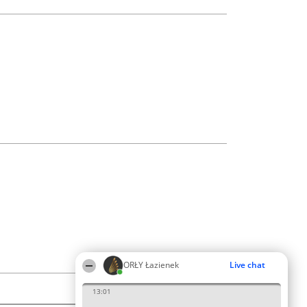
ORŁY Łazienek
Live chat
13:01