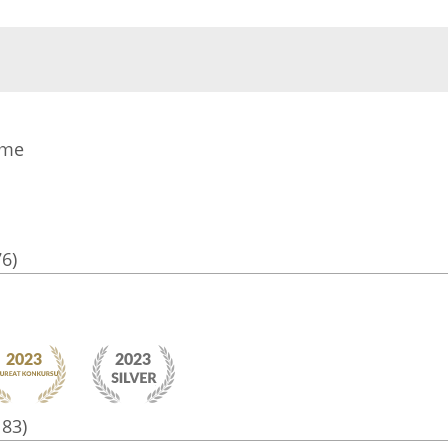
ome
76)
183)