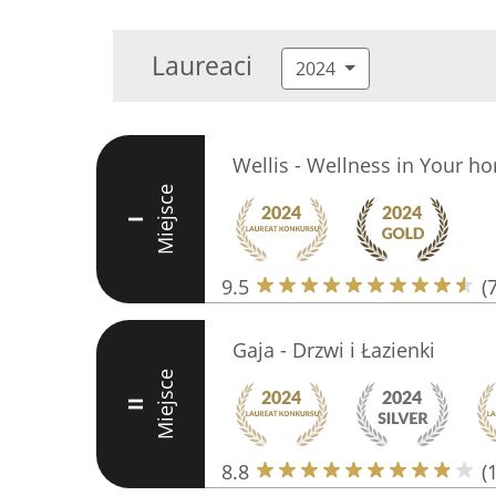
Laureaci
2024
Wellis - Wellness in Your h
Miejsce
I
9.5
(
Gaja - Drzwi i Łazienki
Miejsce
II
8.8
(