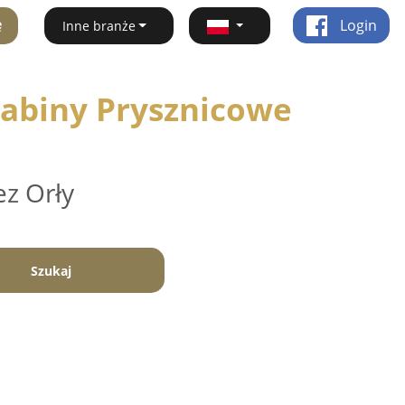
ę
Login
Inne branże
Kabiny Prysznicowe
ez Orły
Szukaj