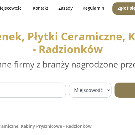
iejscowości
Kontakt
Zasady
Regulamin
Zgłoś si
nek, Płytki Ceramiczne, 
- Radzionków
nne firmy z branży nagrodzone prz
eramiczne, Kabiny Prysznicowe - Radzionków