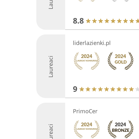
8.8
liderlazienki.pl
Laureaci
9
PrimoCer
Laureaci